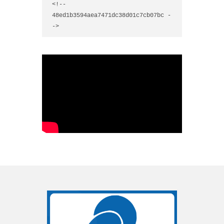
<!-- 
48ed1b3594aea7471dc38d01c7cb07bc -
->