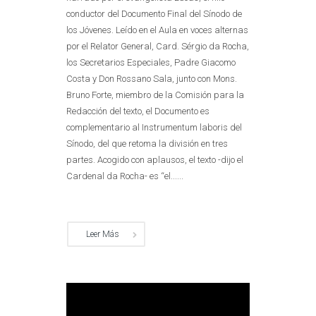
conductor del Documento Final del Sínodo de
los Jóvenes. Leído en el Aula en voces alternas
por el Relator General, Card. Sérgio da Rocha,
los Secretarios Especiales, Padre Giacomo
Costa y Don Rossano Sala, junto con Mons.
Bruno Forte, miembro de la Comisión para la
Redacción del texto, el Documento es
complementario al Instrumentum laboris del
Sínodo, del que retoma la división en tres
partes. Acogido con aplausos, el texto -dijo el
Cardenal da Rocha- es “el......
Leer Más