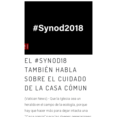
EL #SYNOD18
TAMBIÉN HABLA
SOBRE EL CUIDADO
DE LA CASA CÓMUN
(Vatican News).- Que la Iglesia sea un
heraldo en el campo de la ecología, porque
hay que hacer más para dejar intacta una
“Casa común” para las jóvenes generaciones: