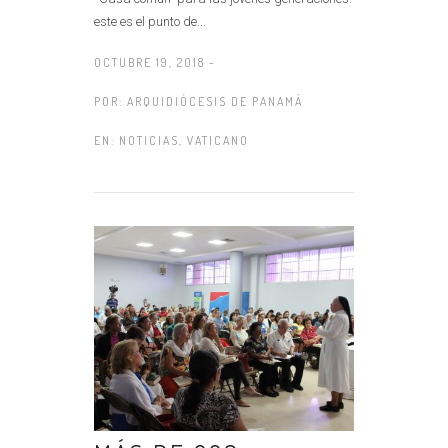
este es el punto de...
OCTUBRE 19, 2018 -
POR:
ARQUIDIÓCESIS DE PANAMÁ
EN:
NOTICIAS
,
VATICANO