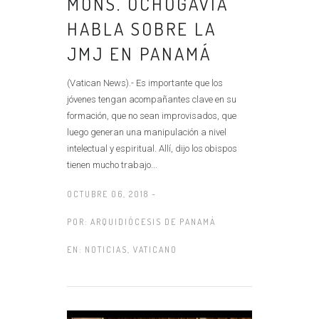
MONS. OCHOGAVÍA
HABLA SOBRE LA
JMJ EN PANAMÁ
(Vatican News).- Es importante que los
jóvenes tengan acompañantes clave en su
formación, que no sean improvisados, que
luego generan una manipulación a nivel
intelectual y espiritual. Allí, dijo los obispos
tienen mucho trabajo...
OCTUBRE 06, 2018 -
POR:
ARQUIDIÓCESIS DE PANAMÁ
EN:
NOTICIAS
,
VATICANO