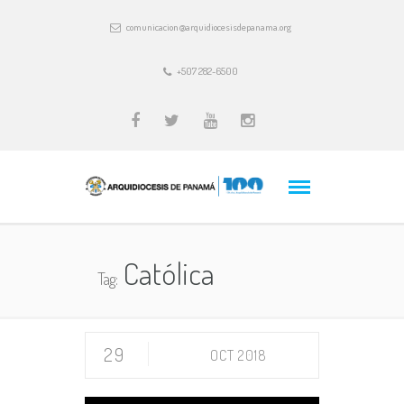
comunicacion@arquidiocesisdepanama.org
+507 282-6500
Católica
Tag:
29
OCT 2018