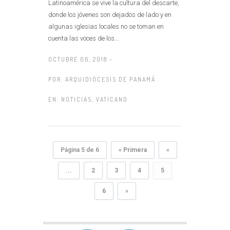
Latinoamérica se vive la cultura del descarte,
donde los jóvenes son dejados de lado y en
algunas iglesias locales no se toman en
cuenta las voces de los...
OCTUBRE 06, 2018 -
POR:
ARQUIDIÓCESIS DE PANAMÁ
EN:
NOTICIAS
,
VATICANO
Página 5 de 6
« Primera
«
...
2
3
4
5
6
»