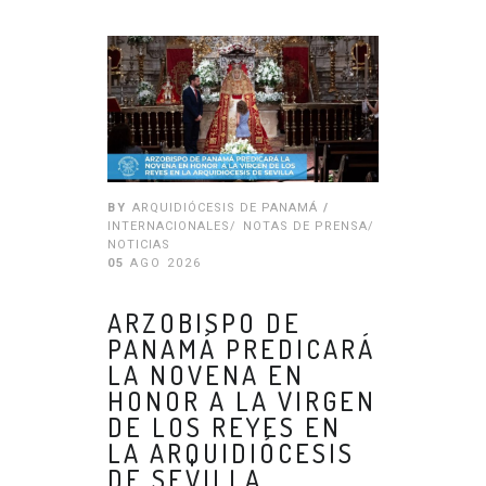
BY
ARQUIDIÓCESIS DE PANAMÁ
/
INTERNACIONALES
/
NOTAS DE PRENSA
/
NOTICIAS
05
AGO 2026
ARZOBISPO DE
PANAMÁ PREDICARÁ
LA NOVENA EN
HONOR A LA VIRGEN
DE LOS REYES EN
LA ARQUIDIÓCESIS
DE SEVILLA