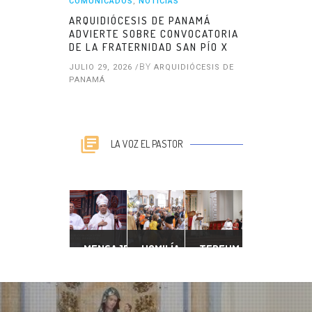
COMUNICADOS
,
NOTICIAS
ARQUIDIÓCESIS DE PANAMÁ
ADVIERTE SOBRE CONVOCATORIA
DE LA FRATERNIDAD SAN PÍO X
BY
JULIO 29, 2026 /
ARQUIDIÓCESIS DE
PANAMÁ
LA VOZ EL PASTOR
MENSAJE
HOMILÍA
TEDEUM
CON
XVII
CONMEMORATIVO
OCASIÓN
DOMINGO
DEL
DEL
DEL
BICENTENARIO
DÍA
TIEMPO
DEL