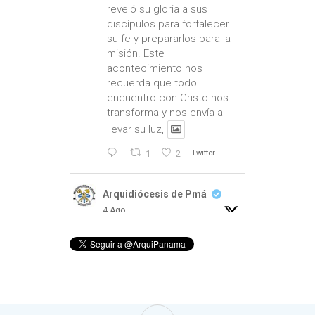
reveló su gloria a sus
discípulos para fortalecer
su fe y prepararlos para la
misión. Este
acontecimiento nos
recuerda que todo
encuentro con Cristo nos
transforma y nos envía a
llevar su luz,
1
2
Twitter
Arquidiócesis de Pmá
4 Ago
Hoy celebramos a quienes
han respondido con un
generoso “Aquí estoy,
Señor”.
En el Día del Párroco,