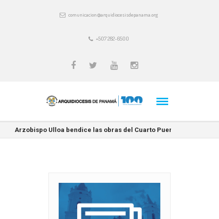
comunicacion@arquidiocesisdepanama.org
+507 282-6500
Arzobispo Ulloa bendice las obras del Cuarto Puente y destaca e