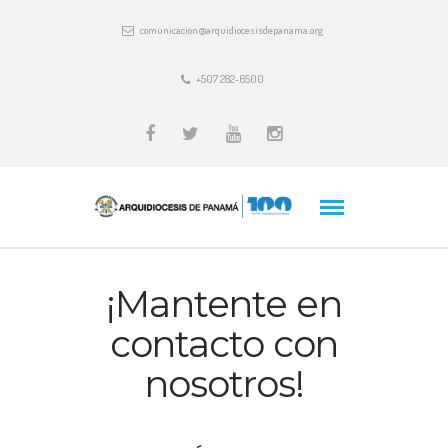
comunicacion@arquidiocesisdepanama.org
+507 282-6500
¡Mantente en
contacto con
nosotros!