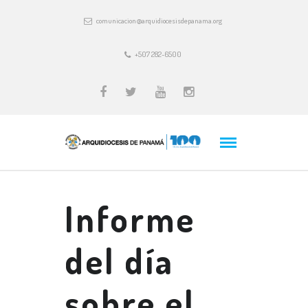
comunicacion@arquidiocesisdepanama.org
+507 282-6500
Informe
del día
sobre el