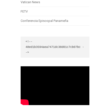
Vatican News
FETV
Conferencia Episcopal Panameña
<!-- 
48ed1b3594aea7471dc38d01c7cb07bc -
->