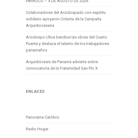
PÁRROCO – 4 DE AGOSTO DE 2026
Colaboradores del Arzobispado con espíritu
solidario apoyaron Colecta de la Campaña
Arquidiocesana
Arzobispo Ulloa bendice las obras del Cuarto
Puente y destaca el talento de los trabajadores
panameños
Arquidiócesis de Panamá advierte sobre
convocatoria de la Fraternidad San Pío X
ENLACES
Panorama Católico
Radio Hogar