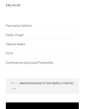
ENLACES
Panorama Católico
Radio Hogar
Vatican News
FETV
Conferencia Episcopal Panameña
<!-- 48ed1b3594aea7471dc38d01c7cb07bc 
-->