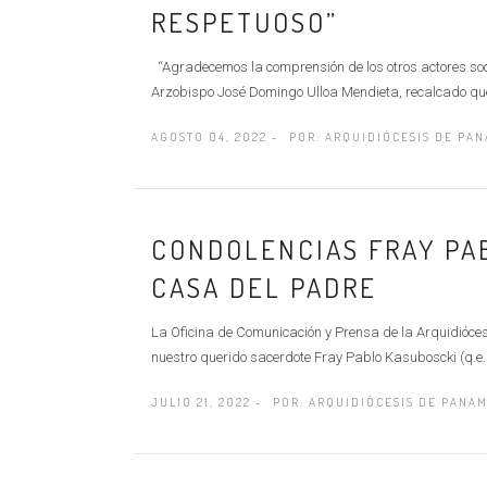
RESPETUOSO”
“Agradecemos la comprensión de los otros actores soci
Arzobispo José Domingo Ulloa Mendieta, recalcado que 
AGOSTO 04, 2022 -
POR:
ARQUIDIÓCESIS DE PA
CONDOLENCIAS FRAY PA
CASA DEL PADRE
La Oficina de Comunicación y Prensa de la Arquidióces
nuestro querido sacerdote Fray Pablo Kasuboscki (q.e.p
JULIO 21, 2022 -
POR:
ARQUIDIÓCESIS DE PANA