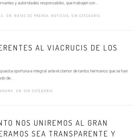
bernantes y autoridades responsables, que trabajen con...
MÁ
EN:
NOTAS DE PRENSA
,
NOTICIAS
,
SIN CATEGORÍA
ERENTES AL VIACRUCIS DE LOS
uesta oportuna e integral ante el clamor de tantos hermanos que se han
do de...
PANAMÁ
EN:
SIN CATEGORÍA
NTO NOS UNIREMOS AL GRAN
PERAMOS SEA TRANSPARENTE Y