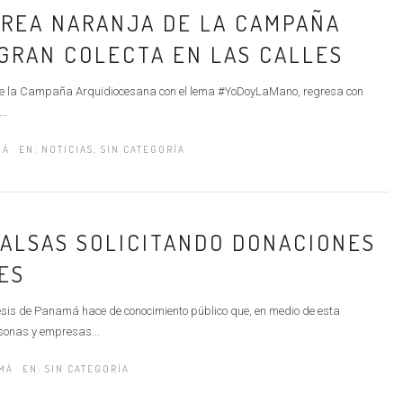
REA NARANJA DE LA CAMPAÑA
GRAN COLECTA EN LAS CALLES
de la Campaña Arquidiocesana con el lema #YoDoyLaMano, regresa con
..
MÁ
EN:
NOTICIAS
,
SIN CATEGORÍA
FALSAS SOLICITANDO DONACIONES
ES
sis de Panamá hace de conocimiento público que, en medio de esta
rsonas y empresas...
MÁ
EN:
SIN CATEGORÍA