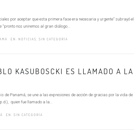
ales por aceptar que esta primera fase era necesaria y urgente” subrayó el
“pronto nos uniremos al gran diálogo...
NAMÁ
EN:
NOTICIAS
,
SIN CATEGORÍA
BLO KASUBOSCKI ES LLAMADO A LA
is de Panamá, se une a las expresiones de acción de gracias por la vida de
.d.), quien fue llamado a la...
MÁ
EN:
SIN CATEGORÍA