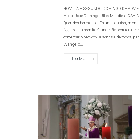
HOMILÍA – SEGUNDO DOMINGO DE ADVIENTO C
Mons. José Domingo Ulloa Mendieta OSA Ca
Queridos hermanos: En una ocasión, mientra
“¿Qué es la homilía?” Una niña, con total e
comentario provocó la sonrisa de todos, pe
Evangelio......
Leer Más