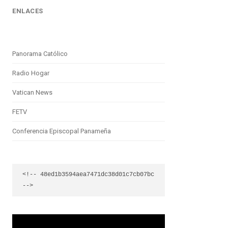
ENLACES
Panorama Católico
Radio Hogar
Vatican News
FETV
Conferencia Episcopal Panameña
<!-- 48ed1b3594aea7471dc38d01c7cb07bc 
-->