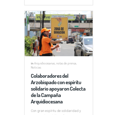
in
Arquidiocesanas
,
notas de prensa
,
Noticias
Colaboradores del
Arzobispado con espíritu
solidario apoyaron Colecta
de la Campaña
Arquidiocesana
Con gran espíritu de solidaridad y