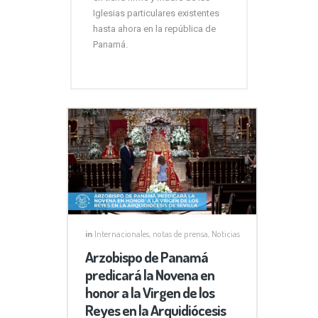
Iglesias particulares existentes
hasta ahora en la república de
Panamá.
in
Internacionales
,
notas de prensa
,
Noticias
Arzobispo de Panamá
predicará la Novena en
honor a la Virgen de los
Reyes en la Arquidiócesis