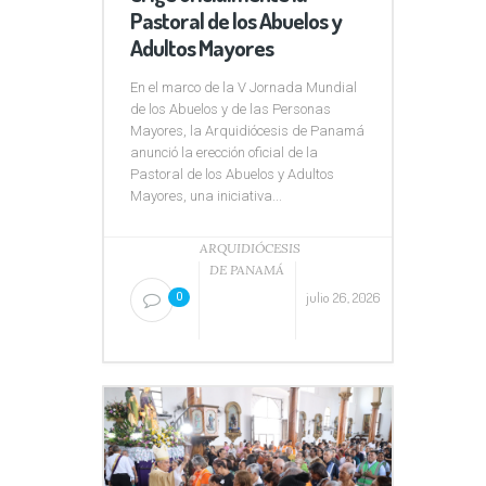
Pastoral de los Abuelos y
Adultos Mayores
En el marco de la V Jornada Mundial
de los Abuelos y de las Personas
Mayores, la Arquidiócesis de Panamá
anunció la erección oficial de la
Pastoral de los Abuelos y Adultos
Mayores, una iniciativa...
ARQUIDIÓCESIS
DE PANAMÁ
julio 26, 2026
0