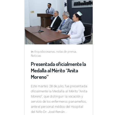
in
Arquidiocesanas
,
notas de prensa
,
Noticias
Presentada oficialmente la
Medalla al Mérito “Anita
Moreno”
Este martes 28 de julio, fue presentada
oficialmente la Medalla al Mérito “Anita
Moreno”, que distinguir la vocación y
servicio de los enfermeros panameños;
ante el personal médico del Hospital
del Niño Dr. José Renán...