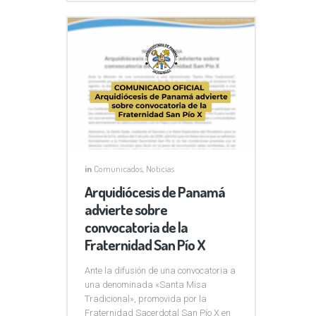
in
Comunicados
,
Noticias
Arquidiócesis de Panamá
advierte sobre
convocatoria de la
Fraternidad San Pío X
Ante la difusión de una convocatoria a
una denominada «Santa Misa
Tradicional», promovida por la
Fraternidad Sacerdotal San Pío X en