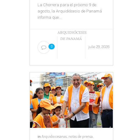
La Chorrera para el próximo 9 de
agosto, la Arquidiócesis de Panamá
informa que...
ARQUIDIÓCESIS
DE PANAMÁ
julio 29, 2026
0
in
Arquidiocesanas
,
notas de prensa
,