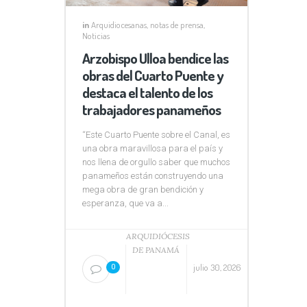
in
Arquidiocesanas
,
notas de prensa
,
Noticias
Arzobispo Ulloa bendice las
obras del Cuarto Puente y
destaca el talento de los
trabajadores panameños
“Este Cuarto Puente sobre el Canal, es
una obra maravillosa para el país y
nos llena de orgullo saber que muchos
panameños están construyendo una
mega obra de gran bendición y
esperanza, que va a...
ARQUIDIÓCESIS
DE PANAMÁ
julio 30, 2026
0