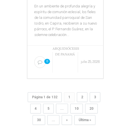
En un ambiente de profunda alegría y
espíritu de comunión eclesial, los fieles
de la comunidad parroquial de San
Isidro, en Capira, recibieron a su nuevo
párroco, el P. Fernando Suárez, en la
solemne celebración...
ARQUIDIÓCESIS
DE PANAMÁ
julio 25, 2026
0
Página 1 de 132
1
2
3
4
5
...
10
20
30
...
»
Última »