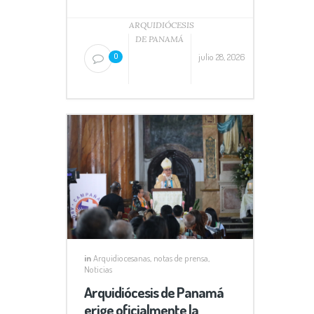
ARQUIDIÓCESIS
DE PANAMÁ
julio 28, 2026
0
in
Arquidiocesanas
,
notas de prensa
,
Noticias
Arquidiócesis de Panamá
erige oficialmente la