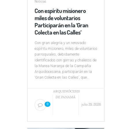
Noticias
Con espíritu misionero
miles de voluntarios
Participarán en la ‘Gran
Colecta en las Calles’
Con gran alegría y un renovado
espíritu misionero, miles de voluntarios
parroquiales, debidamente
identificados con gorras y chalecos de
la Marea Naranja de la Campaña
Arquidiocesana, participarán en la
‘Gran Colecta en las Calles’, que...
ARQUIDIÓCESIS
DE PANAMÁ
julio 29, 2026
0