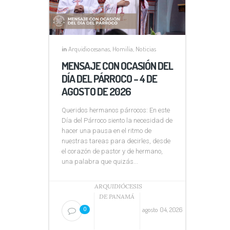
in
Arquidiocesanas
,
Homilía
,
Noticias
MENSAJE CON OCASIÓN DEL
DÍA DEL PÁRROCO – 4 DE
AGOSTO DE 2026
Queridos hermanos párrocos: En este
Día del Párroco siento la necesidad de
hacer una pausa en el ritmo de
nuestras tareas para decirles, desde
el corazón de pastor y de hermano,
una palabra que quizás...
ARQUIDIÓCESIS
DE PANAMÁ
agosto 04, 2026
0