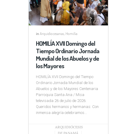
in
Arquidiocesanas
,
Homilía
HOMILÍA XVII Domingo del
Tiempo Ordinario Jornada
Mundial de los Abuelos y de
los Mayores
HOMILÍA XVII Domingo del Tiempo
Ordinario Jornada Mundial de los
Abuelos y de los Mayores Centenaria
Parroquia Santa Ana / Misa
televisada 26 de julio de 2026.
Queridos hermanos y hermanas: Con
inmensa alegría celebramos...
ARQUIDIÓCESIS
DE PANAMÁ