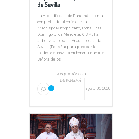
de Sevilla
La Arquidiócesis de Panamá informa
con profunda alegría que su
Arzobispo Metropolitano, Mons. José
Domingo Ulloa Mendieta, O.S.A., ha
sido invitado por la Arquidiócesis de
Sevilla (España) para predicar la
tradicional Novena en honor a Nuestra
Señora de los...
ARQUIDIÓCESIS
DE PANAMÁ
agosto 05, 2026
0