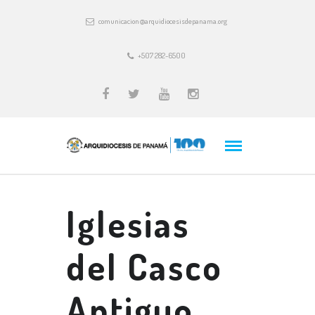
comunicacion@arquidiocesisdepanama.org
+507 282-6500
Iglesias
del Casco
Antiguo