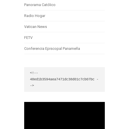
Panorama Católico
Radio Hogar
Vatican News
FETV
Conferencia Episcopal Panameña
<!-- 
48ed1b3594aea7471dc38d01c7cb07bc -
->