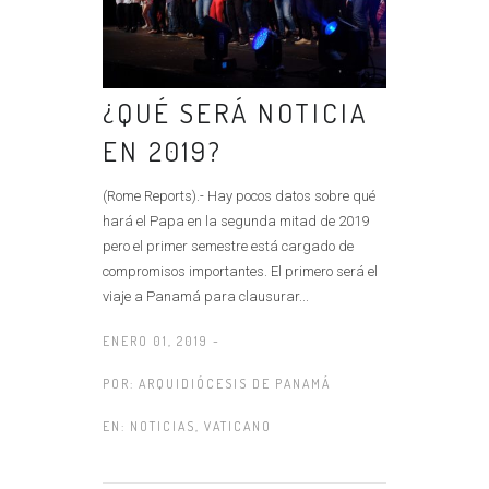
¿QUÉ SERÁ NOTICIA
EN 2019?
(Rome Reports).- Hay pocos datos sobre qué
hará el Papa en la segunda mitad de 2019
pero el primer semestre está cargado de
compromisos importantes. El primero será el
viaje a Panamá para clausurar...
ENERO 01, 2019 -
POR:
ARQUIDIÓCESIS DE PANAMÁ
EN:
NOTICIAS
,
VATICANO