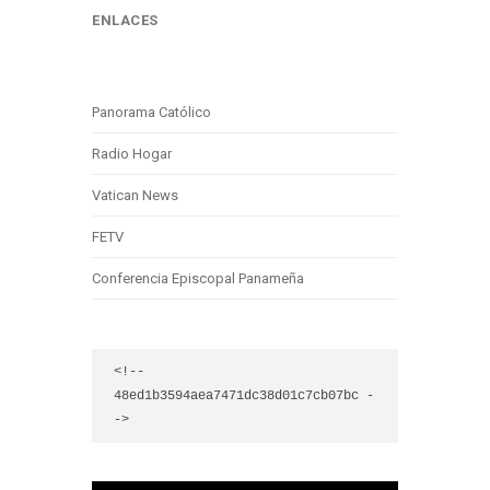
ENLACES
Panorama Católico
Radio Hogar
Vatican News
FETV
Conferencia Episcopal Panameña
<!-- 
48ed1b3594aea7471dc38d01c7cb07bc -
->