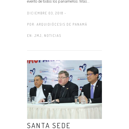
evento de todos los panameños. Más...
DICIEMBRE 03, 2018 -
POR:
ARQUIDIÓCESIS DE PANAMÁ
EN:
JMJ
,
NOTICIAS
SANTA SEDE