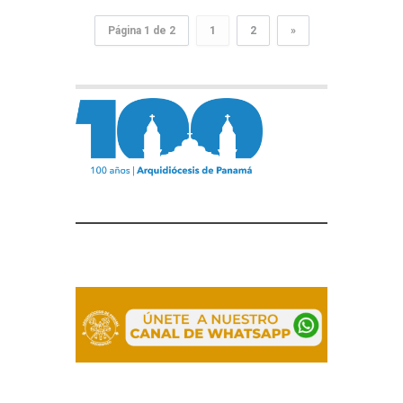
Página 1 de 2
1
2
»