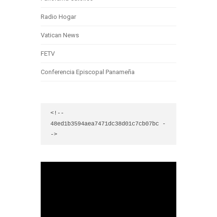
Radio Hogar
Vatican News
FETV
Conferencia Episcopal Panameña
<!-- 
48ed1b3594aea7471dc38d01c7cb07bc -
->