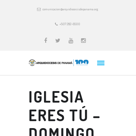
comunicacion@arquidiocesisdepanama.org
+507 282-6500
IGLESIA
ERES TÚ –
DOMINGO