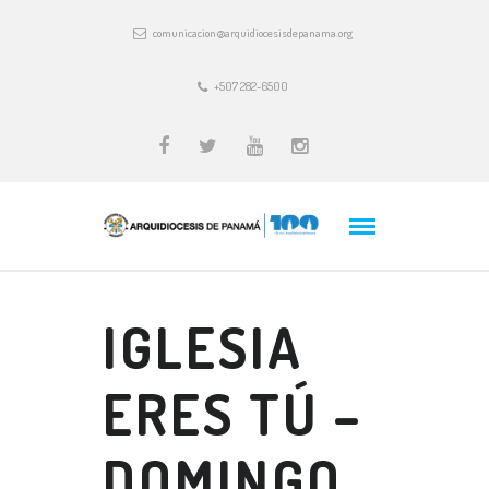
comunicacion@arquidiocesisdepanama.org
+507 282-6500
IGLESIA
ERES TÚ –
DOMINGO