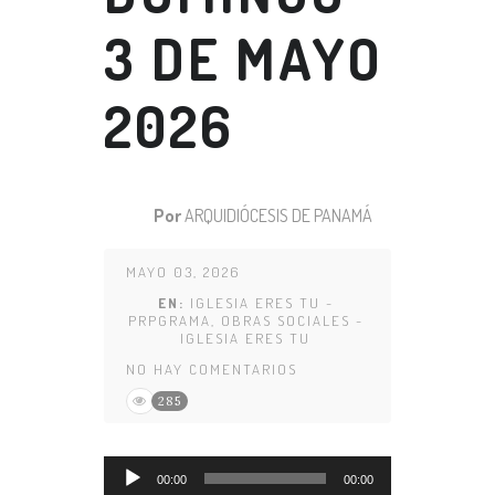
3 DE MAYO
2026
Por
ARQUIDIÓCESIS DE PANAMÁ
MAYO 03, 2026
EN:
IGLESIA ERES TU -
PRPGRAMA
,
OBRAS SOCIALES -
IGLESIA ERES TU
NO HAY COMENTARIOS
285
Reproductor
00:00
00:00
de