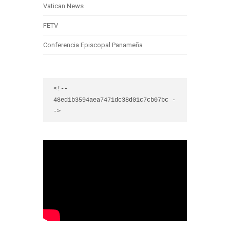
Vatican News
FETV
Conferencia Episcopal Panameña
<!-- 
48ed1b3594aea7471dc38d01c7cb07bc -
->