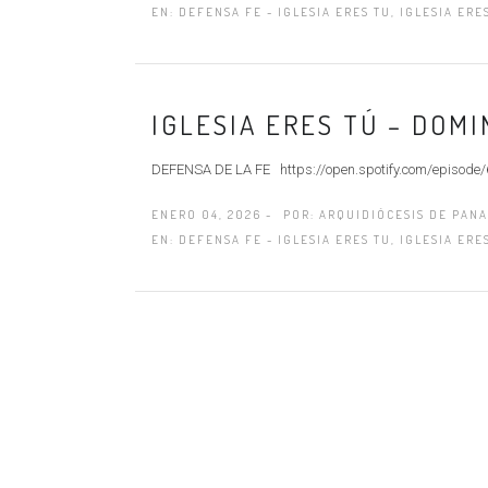
EN:
DEFENSA FE - IGLESIA ERES TU
,
IGLESIA ERE
IGLESIA ERES TÚ – DOM
DEFENSA DE LA FE https://open.spotify.com/epi
ENERO 04, 2026 -
POR:
ARQUIDIÓCESIS DE PAN
EN:
DEFENSA FE - IGLESIA ERES TU
,
IGLESIA ERE