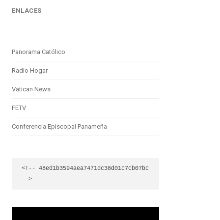
ENLACES
Panorama Católico
Radio Hogar
Vatican News
FETV
Conferencia Episcopal Panameña
<!-- 48ed1b3594aea7471dc38d01c7cb07bc 
-->