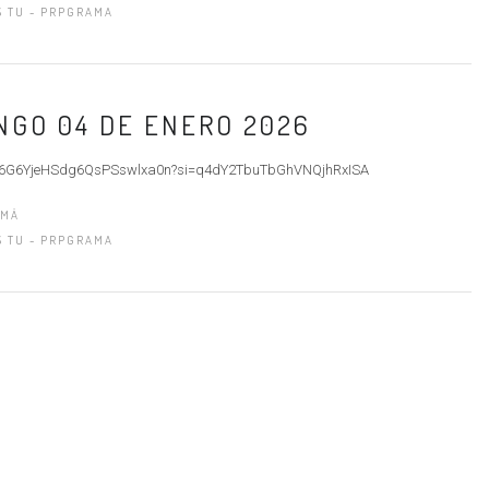
S TU - PRPGRAMA
INGO 04 DE ENERO 2026
sode/6G6YjeHSdg6QsPSswlxa0n?si=q4dY2TbuTbGhVNQjhRxISA
AMÁ
S TU - PRPGRAMA