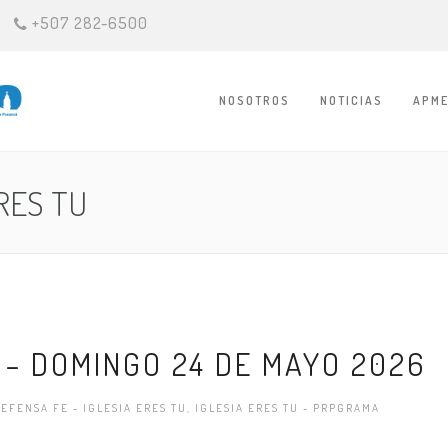
+507 282-6500
NOSOTROS
NOTICIAS
APME
RES TU
Ú – DOMINGO 24 DE MAYO 2026
EFENSA FE - IGLESIA ERES TU
,
IGLESIA ERES TU - PRPGRAMA