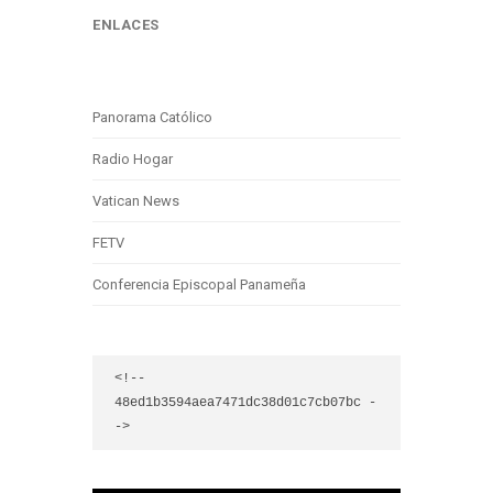
ENLACES
Panorama Católico
Radio Hogar
Vatican News
FETV
Conferencia Episcopal Panameña
<!-- 
48ed1b3594aea7471dc38d01c7cb07bc -
->