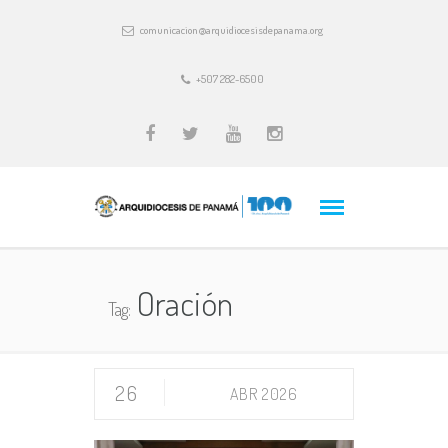
comunicacion@arquidiocesisdepanama.org
+507 282-6500
Oración
Tag:
26
ABR 2026