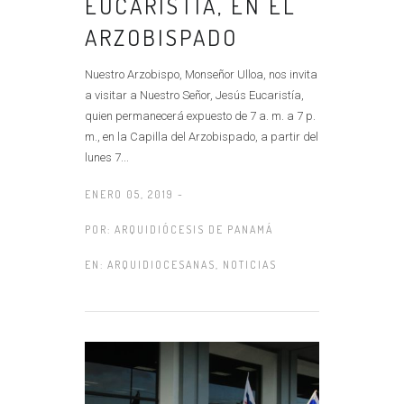
EUCARISTÍA, EN EL
ARZOBISPADO
Nuestro Arzobispo, Monseñor Ulloa, nos invita
a visitar a Nuestro Señor, Jesús Eucaristía,
quien permanecerá expuesto de 7 a. m. a 7 p.
m., en la Capilla del Arzobispado, a partir del
lunes 7...
ENERO 05, 2019 -
POR:
ARQUIDIÓCESIS DE PANAMÁ
EN:
ARQUIDIOCESANAS
,
NOTICIAS