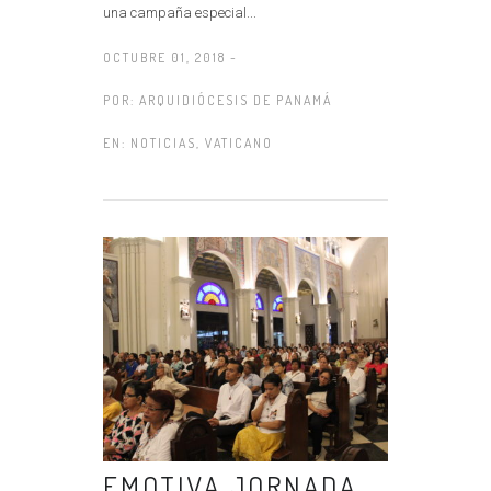
una campaña especial...
OCTUBRE 01, 2018 -
POR:
ARQUIDIÓCESIS DE PANAMÁ
EN:
NOTICIAS
,
VATICANO
EMOTIVA JORNADA