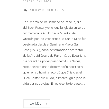
PRENSA
,
NOTICIAS
NO HAY COMENTARIOS
En el marco del IV Domingo de Pascua, día
del Buen Pastor y en el que la Iglesia universal
conmemora la 63 Jornada Mundial de
Oración por las Vocaciones, la Santa Misa fue
celebrada desde el Seminario Mayor San
José (SMSJ), casa de formación sacerdotal
de la Arquidiócesis de Panamá. La Eucaristía
fue presidida por el presbítero Luis Núñez,
rector de esta casa de formación sacerdotal,
quien en su homilía recordó que Cristo es el
Buen Pastor que cuida, alimenta, guía y da la
vida por sus ovejas. En este contexto, elevó......
Leer Más