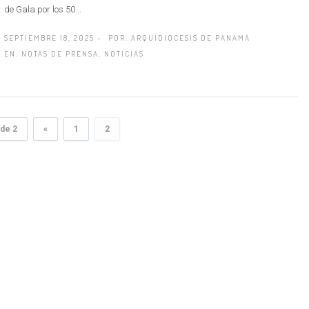
de Gala por los 50...
SEPTIEMBRE 18, 2025 -
POR:
ARQUIDIÓCESIS DE PANAMÁ
EN:
NOTAS DE PRENSA
,
NOTICIAS
 de 2
«
1
2