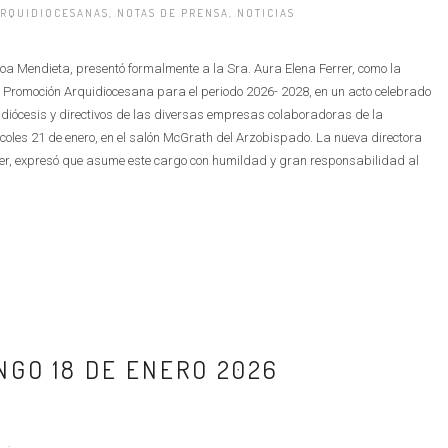
RQUIDIOCESANAS
,
NOTAS DE PRENSA
,
NOTICIAS
a Mendieta, presentó formalmente a la Sra. Aura Elena Ferrer, como la
Promoción Arquidiocesana para el periodo 2026- 2028, en un acto celebrado
uidiócesis y directivos de las diversas empresas colaboradoras de la
oles 21 de enero, en el salón McGrath del Arzobispado. La nueva directora
r, expresó que asume este cargo con humildad y gran responsabilidad al
NGO 18 DE ENERO 2026