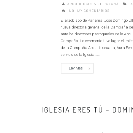
ARQUIDIÓCESIS DE PANAMÁ
A
NO HAY COMENTARIOS
El arzobispo de Panamá, José Domingo Ullo
nueva directora general de la Campaña de 
ante los directores parroquiales de la Arq
Campaña. La ceremonia tuvo lugar el miérc
de la Campaña Arquidiocesana, Aura Ferre
servicio de la Iglesia.......
Leer Más
IGLESIA ERES TÚ – DOMI