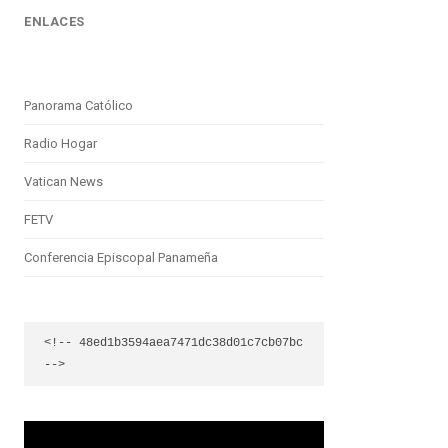
ENLACES
Panorama Católico
Radio Hogar
Vatican News
FETV
Conferencia Episcopal Panameña
<!-- 48ed1b3594aea7471dc38d01c7cb07bc 
-->