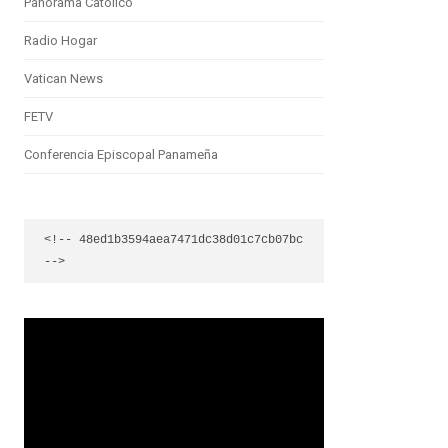
Panorama Católico
Radio Hogar
Vatican News
FETV
Conferencia Episcopal Panameña
<!-- 48ed1b3594aea7471dc38d01c7cb07bc 
-->