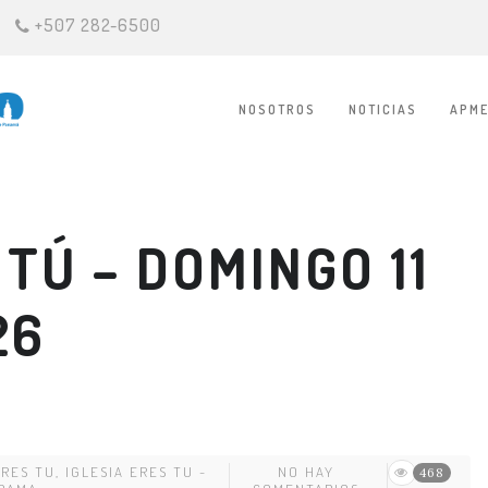
+507 282-6500
NOSOTROS
NOTICIAS
APME
 TÚ – DOMINGO 11
26
ERES TU
,
IGLESIA ERES TU -
NO HAY
468