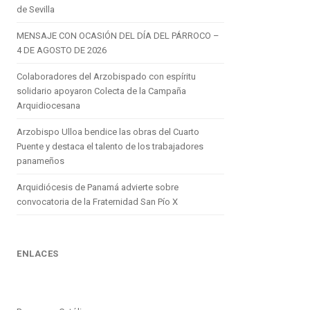
de Sevilla
MENSAJE CON OCASIÓN DEL DÍA DEL PÁRROCO –
4 DE AGOSTO DE 2026
Colaboradores del Arzobispado con espíritu
solidario apoyaron Colecta de la Campaña
Arquidiocesana
Arzobispo Ulloa bendice las obras del Cuarto
Puente y destaca el talento de los trabajadores
panameños
Arquidiócesis de Panamá advierte sobre
convocatoria de la Fraternidad San Pío X
ENLACES