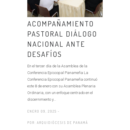
ACOMPAÑAMIENTO
PASTORAL DIÁLOGO
NACIONAL ANTE
DESAFÍOS
En el tercer día de la Asamblea de la
Conferencia Episcopal Panameña La
Conferencia Episcopal Panameña continuó
este 8 de enero con su Asamblea Plenaria
Ordinaria, con un enfoque centrado en el
discernimiento y...
ENERO 09, 2025 -
POR:
ARQUIDIÓCESIS DE PANAMÁ