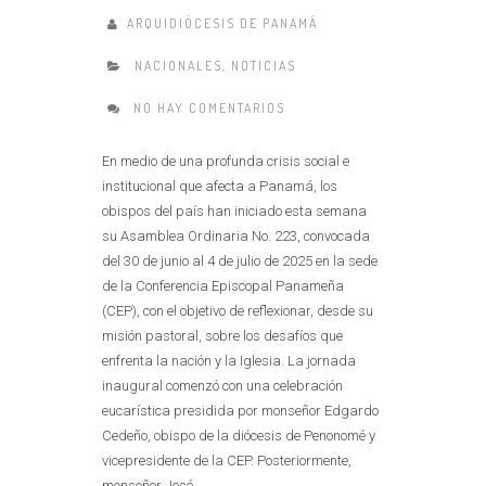
ARQUIDIÓCESIS DE PANAMÁ
NACIONALES
,
NOTICIAS
NO HAY COMENTARIOS
En medio de una profunda crisis social e
institucional que afecta a Panamá, los
obispos del país han iniciado esta semana
su Asamblea Ordinaria No. 223, convocada
del 30 de junio al 4 de julio de 2025 en la sede
de la Conferencia Episcopal Panameña
(CEP), con el objetivo de reflexionar, desde su
misión pastoral, sobre los desafíos que
enfrenta la nación y la Iglesia. La jornada
inaugural comenzó con una celebración
eucarística presidida por monseñor Edgardo
Cedeño, obispo de la diócesis de Penonomé y
vicepresidente de la CEP. Posteriormente,
monseñor José......