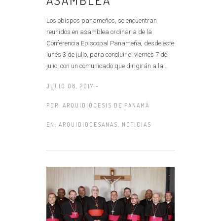
Los obispos panameños, se encuentran
reunidos en asamblea ordinaria de la
Conferencia Episcopal Panameña, desde este
lunes 3 de julio, para concluir el viernes 7 de
julio, con un comunicado que dirigirán a la...
JULIO 06, 2017 -
POR:
ARQUIDIÓCESIS DE PANAMÁ
EN:
ARQUIDIOCESANAS
,
NOTICIAS