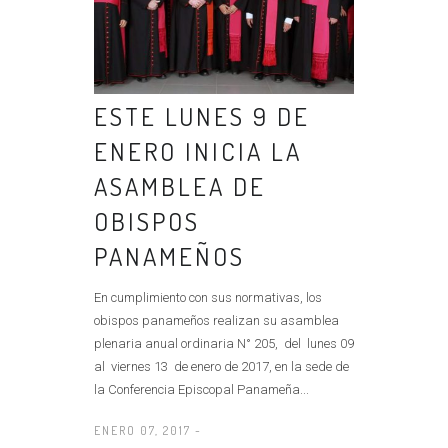
ESTE LUNES 9 DE
ENERO INICIA LA
ASAMBLEA DE
OBISPOS
PANAMEÑOS
En cumplimiento con sus normativas, los
obispos panameños realizan su asamblea
plenaria anual ordinaria N° 205, del lunes 09
al viernes 13 de enero de 2017, en la sede de
la Conferencia Episcopal Panameña...
ENERO 07, 2017 -