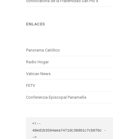
convocatoria de la Fraternidad San Pío X
ENLACES
Panorama Católico
Radio Hogar
Vatican News
FETV
Conferencia Episcopal Panameña
<!-- 
48ed1b3594aea7471dc38d01c7cb07bc -
->