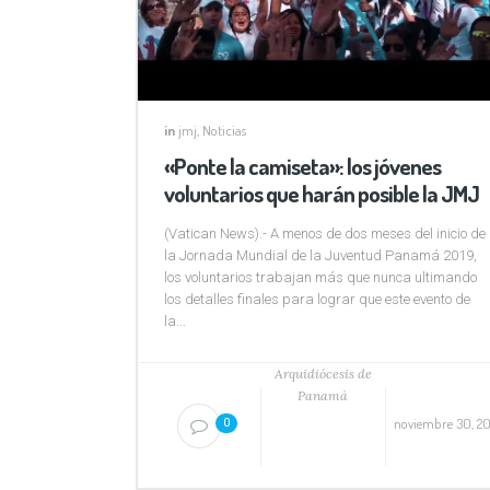
in
jmj
,
Noticias
«Ponte la camiseta»: los jóvenes
voluntarios que harán posible la JMJ
(Vatican News).- A menos de dos meses del inicio de
la Jornada Mundial de la Juventud Panamá 2019,
los voluntarios trabajan más que nunca ultimando
los detalles finales para lograr que este evento de
la...
Arquidiócesis de
Panamá
noviembre 30, 20
0