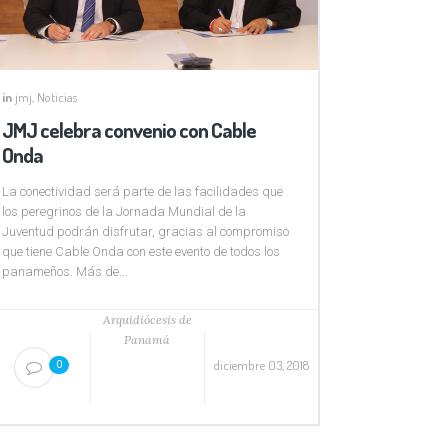
in
jmj
,
Noticias
JMJ celebra convenio con Cable
Onda
La conectividad será parte de las facilidades que
los peregrinos de la Jornada Mundial de la
Juventud podrán disfrutar, gracias al compromiso
que tiene Cable Onda con este evento de todos los
panameños. Más de...
Arquidiócesis de
Panamá
diciembre 03, 2018
0