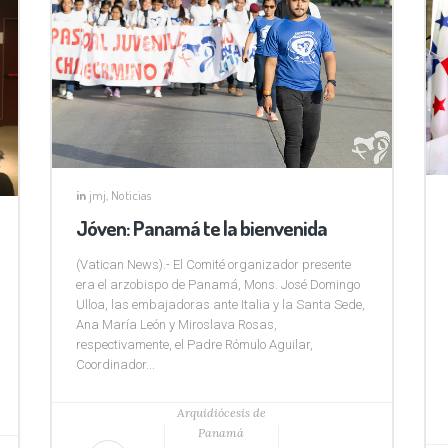
in
jmj
,
Noticias
Jóven: Panamá te la bienvenida
(Vatican News).- El Comité organizador presente
era el arzobispo de Panamá, Mons. José Domingo
Ulloa, las embajadoras ante Italia y la Santa Sede,
Ana María León y Miroslava Rosas,
respectivamente, el Padre Rómulo Aguilar,
Coordinador...
Arquidiócesis de
Panamá