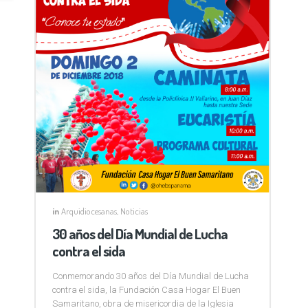
in
Arquidiocesanas
,
Noticias
30 años del Día Mundial de Lucha
contra el sida
Conmemorando 30 años del Día Mundial de Lucha
contra el sida, la Fundación Casa Hogar El Buen
Samaritano, obra de misericordia de la Iglesia