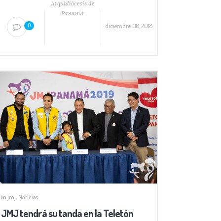
Arquidiócesis de
Panamá
diciembre 08, 2018
0
in
jmj
,
Noticias
JMJ tendrá su tanda en la Teletón