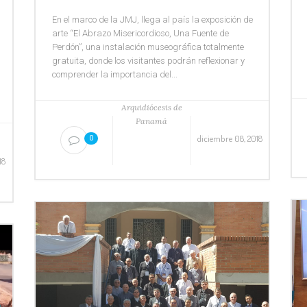
En el marco de la JMJ, llega al país la exposición de
arte “El Abrazo Misericordioso, Una Fuente de
Perdón”, una instalación museográfica totalmente
gratuita, donde los visitantes podrán reflexionar y
comprender la importancia del...
Arquidiócesis de
Panamá
diciembre 08, 2018
0
18