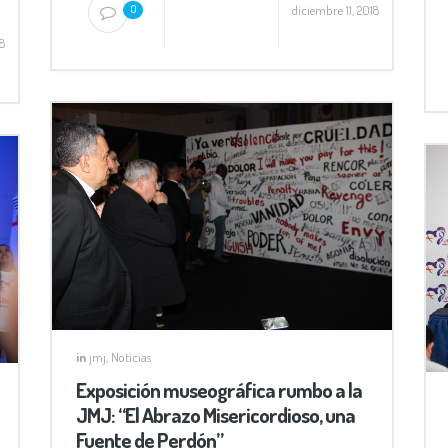
diciembre 11, 2018
0
8
in
jmj
,
Noticias
Exposición museográfica rumbo a la
JMJ: “El Abrazo Misericordioso, una
Fuente de Perdón”