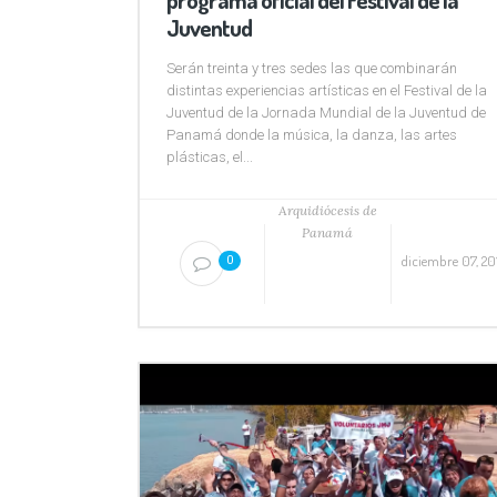
Juventud
Serán treinta y tres sedes las que combinarán
distintas experiencias artísticas en el Festival de la
Juventud de la Jornada Mundial de la Juventud de
Panamá donde la música, la danza, las artes
plásticas, el...
Arquidiócesis de
Panamá
diciembre 07, 20
0