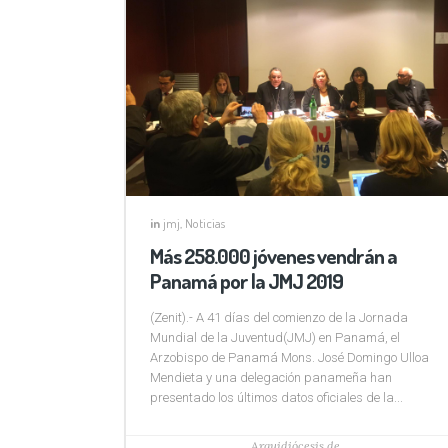
in
jmj
,
Noticias
Más 258.000 jóvenes vendrán a
Panamá por la JMJ 2019
(Zenit).- A 41 días del comienzo de la Jornada
Mundial de la Juventud(JMJ) en Panamá, el
Arzobispo de Panamá Mons. José Domingo Ulloa
Mendieta y una delegación panameña han
presentado los últimos datos oficiales de la...
Arquidiócesis de