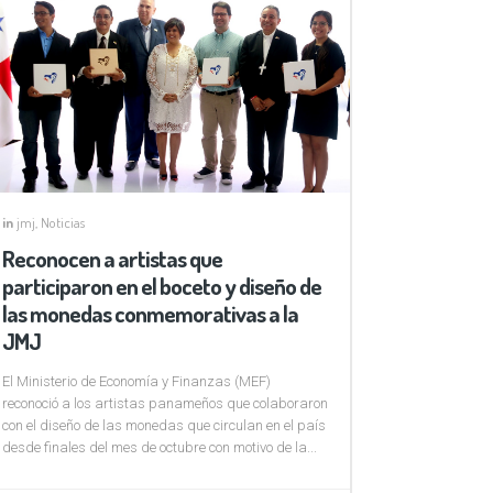
in
jmj
,
Noticias
Reconocen a artistas que
participaron en el boceto y diseño de
las monedas conmemorativas a la
JMJ
El Ministerio de Economía y Finanzas (MEF)
reconoció a los artistas panameños que colaboraron
con el diseño de las monedas que circulan en el país
desde finales del mes de octubre con motivo de la...