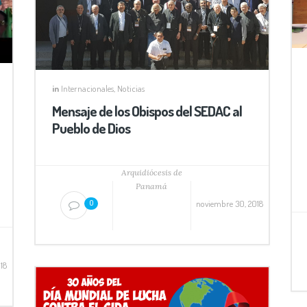
in
Internacionales
,
Noticias
Mensaje de los Obispos del SEDAC al
Pueblo de Dios
Arquidiócesis de
Panamá
noviembre 30, 2018
0
18