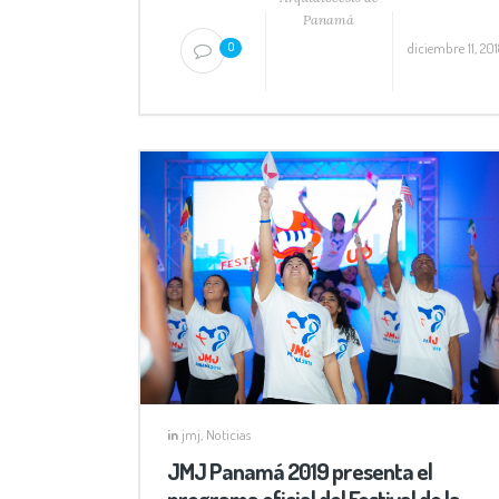
Panamá
diciembre 11, 201
0
in
jmj
,
Noticias
JMJ Panamá 2019 presenta el
programa oficial del Festival de la