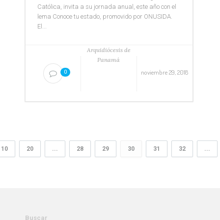
Católica, invita a su jornada anual, este año con el
lema Conoce tu estado, promovido por ONUSIDA.
El...
Arquidiócesis de
Panamá
noviembre 29, 2018
0
10
20
...
28
29
30
31
32
...
Buscar