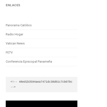
ENLACES
Panorama Católico
Radio Hogar
Vatican News
FETV
Conferencia Episcopal Panameña
<!-- 48ed1b3594aea7471dc38d01c7cb07bc 
-->