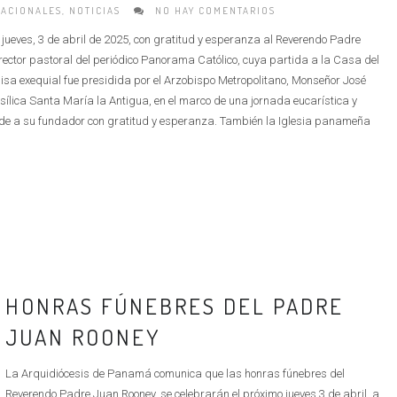
ACIONALES
,
NOTICIAS
NO HAY COMENTARIOS
jueves, 3 de abril de 2025, con gratitud y esperanza al Reverendo Padre
ector pastoral del periódico Panorama Católico, cuya partida a la Casa del
isa exequial fue presidida por el Arzobispo Metropolitano, Monseñor José
ílica Santa María la Antigua, en el marco de una jornada eucarística y
ide a su fundador con gratitud y esperanza. También la Iglesia panameña
HONRAS FÚNEBRES DEL PADRE
JUAN ROONEY
La Arquidiócesis de Panamá comunica que las honras fúnebres del
Reverendo Padre Juan Rooney, se celebrarán el próximo jueves 3 de abril, a