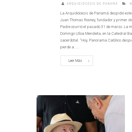
ARQUIDIÓCESIS DE PANAMÁ
N
La Arquidiócesis de Panamá despidió este 
Juan Thomas Rooney, fundador y primer dir
Padre ocurrió el pasado 31 de marzo. La m
Domingo Ulloa Mendieta, en la Catedral Bas
sacerdotal. “Hoy, Panorama Católico desp
pierde a......
Leer Más