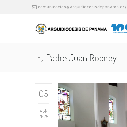
comunicacion@arquidiocesisdepanama.org
Padre Juan Rooney
Tag:
05
ABR
2025