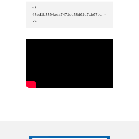
<!-- 
48ed1b3594aea7471dc38d01c7cb07bc -
->