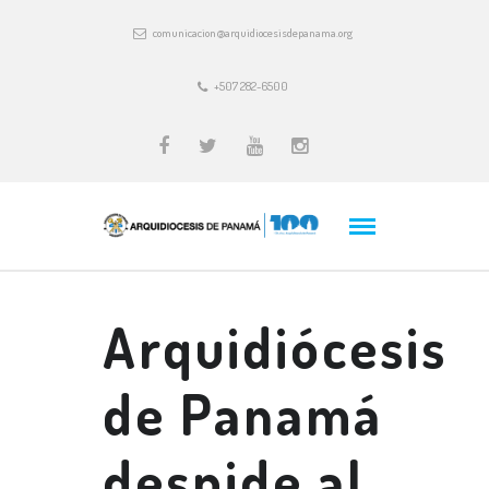
comunicacion@arquidiocesisdepanama.org
+507 282-6500
Arquidiócesis
de Panamá
despide al