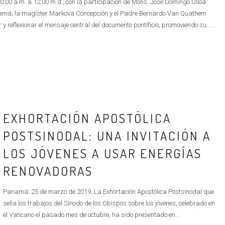
0 a.m. a 12:00 m.d., con la participación de Mons. José Domingo Ulloa
amá; la magíster Markova Concepción y el Padre Bernardo Van Quathem.
 reflexionar el mensaje central del documento pontificio, promoviendo su......
EXHORTACIÓN APOSTÓLICA
POSTSINODAL: UNA INVITACIÓN A
LOS JÓVENES A USAR ENERGÍAS
RENOVADORAS
Panamá. 25 de marzo de 2019. La Exhortación Apostólica Postsinodal que
sella los trabajos del Sínodo de los Obispos sobre los jóvenes, celebrado en
el Vaticano el pasado mes de octubre, ha sido presentado en...