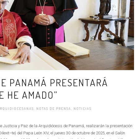
 DE PANAMÁ PRESENTARÁ
E HE AMADO”
RQUIDIOCESANAS
,
NOTAS DE PRENSA
,
NOTICIAS
e Justicia y Paz de la Arquidiócesis de Panamá, realizarán la presentación
lexit–te) del Papa León XIV, el jueves 30 de octubre de 2025, en el Salón