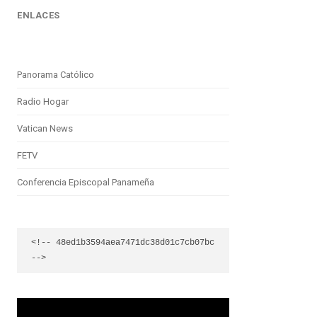
ENLACES
Panorama Católico
Radio Hogar
Vatican News
FETV
Conferencia Episcopal Panameña
<!-- 48ed1b3594aea7471dc38d01c7cb07bc 
-->