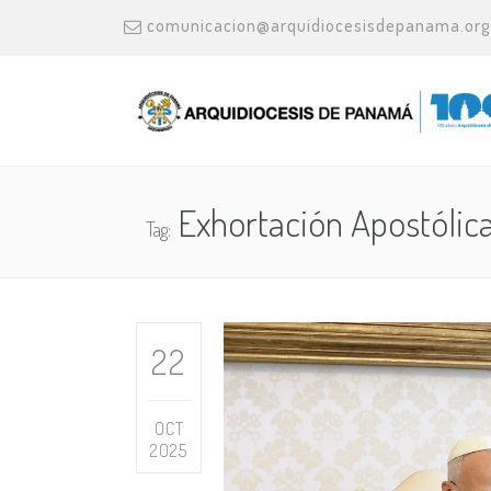
comunicacion@arquidiocesisdepanama.org
Exhortación Apostólic
Tag:
22
OCT
2025