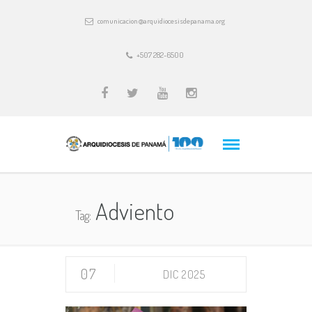
comunicacion@arquidiocesisdepanama.org
+507 282-6500
Adviento
Tag:
07
DIC 2025