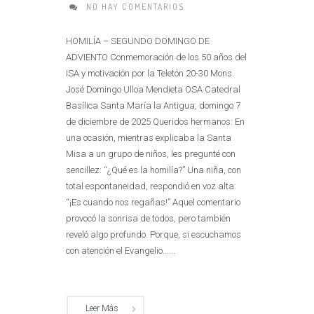
NO HAY COMENTARIOS
HOMILÍA – SEGUNDO DOMINGO DE
ADVIENTO Conmemoración de los 50 años del
ISA y motivación por la Teletón 20-30 Mons.
José Domingo Ulloa Mendieta OSA Catedral
Basílica Santa María la Antigua, domingo 7
de diciembre de 2025 Queridos hermanos: En
una ocasión, mientras explicaba la Santa
Misa a un grupo de niños, les pregunté con
sencillez: “¿Qué es la homilía?” Una niña, con
total espontaneidad, respondió en voz alta:
“¡Es cuando nos regañas!” Aquel comentario
provocó la sonrisa de todos, pero también
reveló algo profundo. Porque, si escuchamos
con atención el Evangelio......
Leer Más