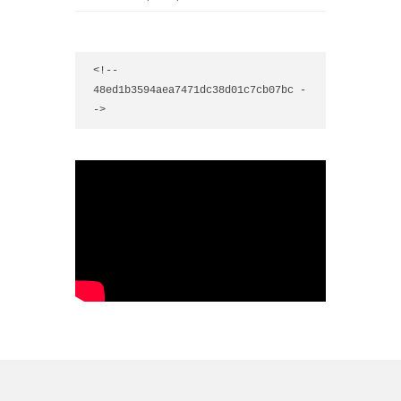
<!-- 
48ed1b3594aea7471dc38d01c7cb07bc -
->