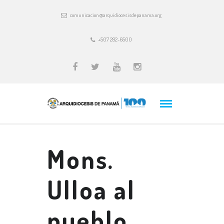
comunicacion@arquidiocesisdepanama.org
+507 282-6500
Mons.
Ulloa al
pueblo