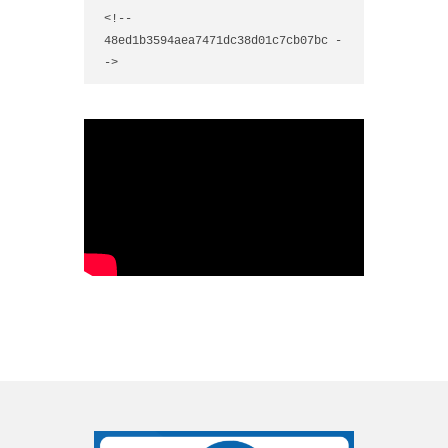
<!-- 
48ed1b3594aea7471dc38d01c7cb07bc -
->