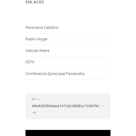
ENLACES
Panorama Católico
Radio Hogar
Vatican News
FETV
Conferencia Episcopal Panameña
<!-- 
48ed1b3594aea7471dc38d01c7cb07bc -
->