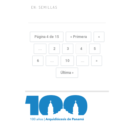
EN:
SEMILLAS
Página 4 de 15
« Primera
«
...
2
3
4
5
6
...
10
...
»
Última »