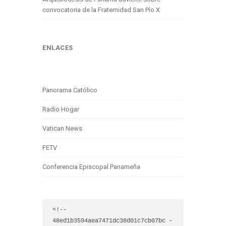
convocatoria de la Fraternidad San Pío X
ENLACES
Panorama Católico
Radio Hogar
Vatican News
FETV
Conferencia Episcopal Panameña
<!-- 
48ed1b3594aea7471dc38d01c7cb07bc -