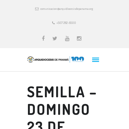
comunicacion@arquidiocesisdepanama.org
+507 282-6500
SEMILLA –
DOMINGO
23 DE