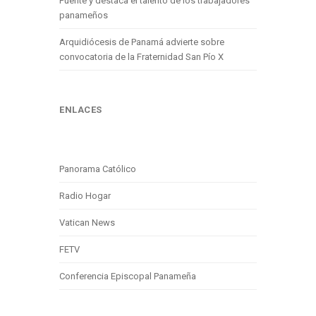
Puente y destaca el talento de los trabajadores
panameños
Arquidiócesis de Panamá advierte sobre
convocatoria de la Fraternidad San Pío X
ENLACES
Panorama Católico
Radio Hogar
Vatican News
FETV
Conferencia Episcopal Panameña