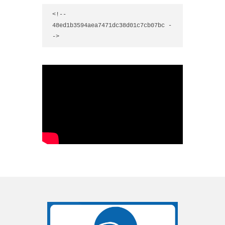
<!-- 
48ed1b3594aea7471dc38d01c7cb07bc -
->