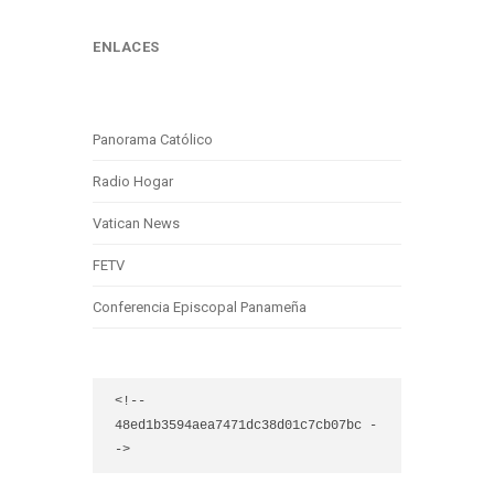
ENLACES
Panorama Católico
Radio Hogar
Vatican News
FETV
Conferencia Episcopal Panameña
<!-- 
48ed1b3594aea7471dc38d01c7cb07bc -
->