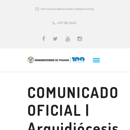
comunicacion@arquidiocesisdepanama.org
+507 282-6500
COMUNICADO
OFICIAL |
Arquidiócesis