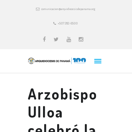
comunicacion@arquidiocesisdepanama.org
+507 282-6500
Arzobispo
Ulloa
celebró la