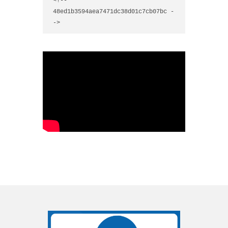
<!-- 
48ed1b3594aea7471dc38d01c7cb07bc -
->