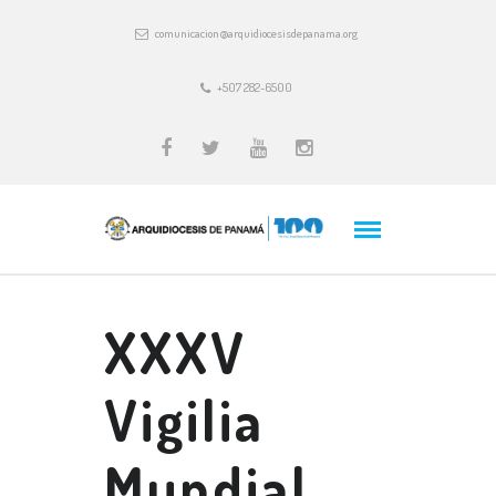
comunicacion@arquidiocesisdepanama.org
+507 282-6500
XXXV
Vigilia
Mundial