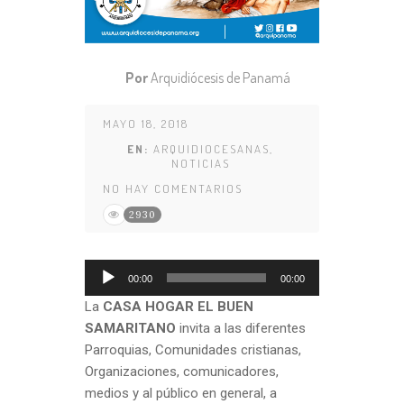
Por
Arquidiócesis de Panamá
MAYO 18, 2018
EN:
ARQUIDIOCESANAS
,
NOTICIAS
NO HAY COMENTARIOS
2930
Reproductor
00:00
00:00
de
La
CASA HOGAR EL BUEN
audio
SAMARITANO
invita a las diferentes
Parroquias, Comunidades cristianas,
Organizaciones, comunicadores,
medios y al público en general, a