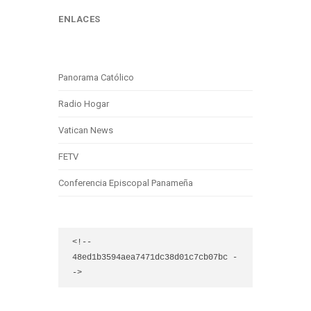
ENLACES
Panorama Católico
Radio Hogar
Vatican News
FETV
Conferencia Episcopal Panameña
<!-- 
48ed1b3594aea7471dc38d01c7cb07bc -
->