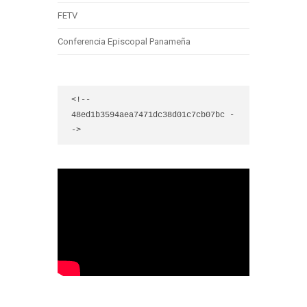
FETV
Conferencia Episcopal Panameña
<!-- 
48ed1b3594aea7471dc38d01c7cb07bc -
->