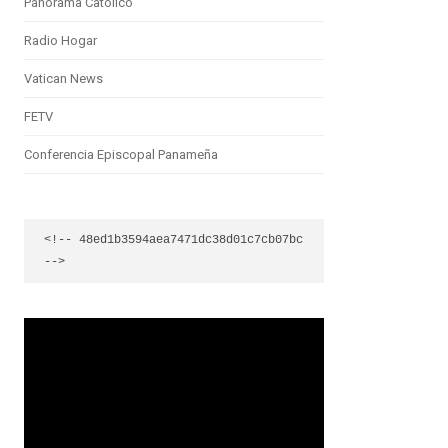
Panorama Católico
Radio Hogar
Vatican News
FETV
Conferencia Episcopal Panameña
<!-- 48ed1b3594aea7471dc38d01c7cb07bc 
-->