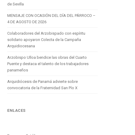
de Sevilla
MENSAJE CON OCASIÓN DEL DÍA DEL PÁRROCO –
4 DE AGOSTO DE 2026
Colaboradores del Arzobispado con espíritu
solidario apoyaron Colecta de la Campaña
Arquidiocesana
Arzobispo Ulloa bendice las obras del Cuarto
Puente y destaca el talento de los trabajadores
panameños
Arquidiócesis de Panamá advierte sobre
convocatoria de la Fraternidad San Pío X
ENLACES