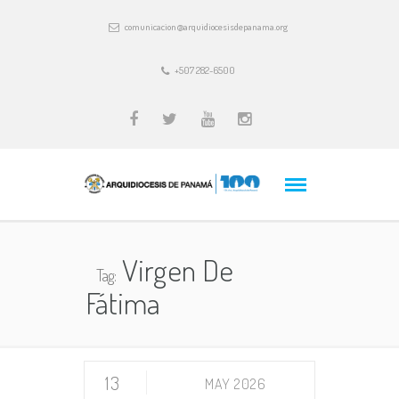
comunicacion@arquidiocesisdepanama.org
+507 282-6500
Virgen De
Tag:
Fátima
13
MAY 2026