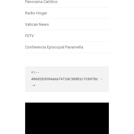
Panorama Católico
Radio Hogar
Vatican News
FETV
Conferencia Episcopal Panameña
<!-- 
48ed1b3594aea7471dc38d01c7cb07bc -
->