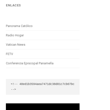
ENLACES
Panorama Católico
Radio Hogar
Vatican News
FETV
Conferencia Episcopal Panameña
<!-- 48ed1b3594aea7471dc38d01c7cb07bc 
-->