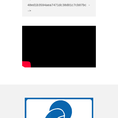
48ed1b3594aea7471dc38d01c7cb07bc -
->