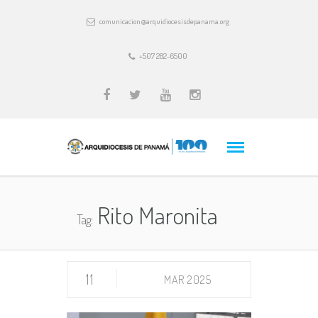
comunicacion@arquidiocesisdepanama.org
+507 282-6500
Rito Maronita
Tag:
11
MAR 2025