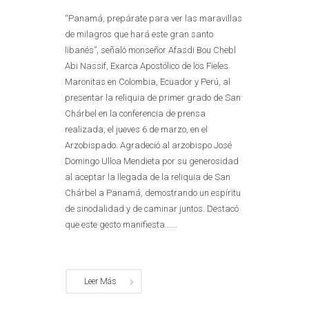
“Panamá, prepárate para ver las maravillas
de milagros que hará este gran santo
libanés”, señaló monseñor Afasdi Bou Chebl
Abi Nassif, Exarca Apostólico de los Fieles
Maronitas en Colombia, Ecuador y Perú, al
presentar la reliquia de primer grado de San
Chárbel en la conferencia de prensa
realizada, el jueves 6 de marzo, en el
Arzobispado. Agradeció al arzobispo José
Domingo Ulloa Mendieta por su generosidad
al aceptar la llegada de la reliquia de San
Chárbel a Panamá, demostrando un espíritu
de sinodalidad y de caminar juntos. Destacó
que este gesto manifiesta......
Leer Más