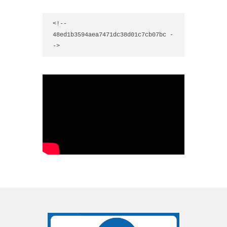
<!-- 
48ed1b3594aea7471dc38d01c7cb07bc -
->