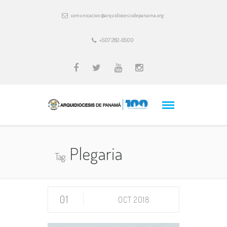
comunicacion@arquidiocesisdepanama.org
+507 282-6500
Plegaria
Tag:
01
OCT 2018