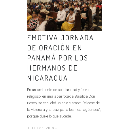
EMOTIVA JORNADA
DE ORACIÓN EN
PANAMÁ POR LOS
HERMANOS DE
NICARAGUA
En un ambiente de solidaridad y fervor
religioso, en una abarrotada Basílica Don
Bosco, se escuchó un solo clamor: “el cese de
la violencia y la paz para los nicaragüenses”,
porque duele lo que sucede...
JULIO 26, 2018 -