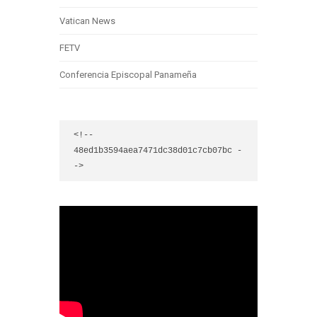
Vatican News
FETV
Conferencia Episcopal Panameña
<!-- 
48ed1b3594aea7471dc38d01c7cb07bc -
->