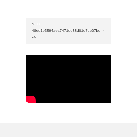
<!-- 
48ed1b3594aea7471dc38d01c7cb07bc -
->