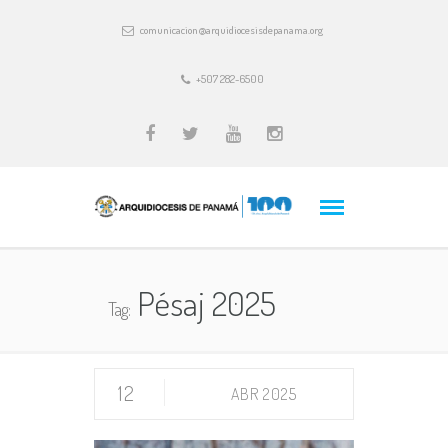
comunicacion@arquidiocesisdepanama.org
+507 282-6500
Pésaj 2025
Tag:
12
ABR 2025