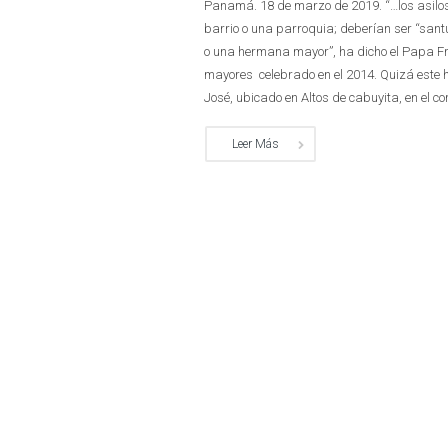
Panamá. 18 de marzo de 2019. “…los asilo
barrio o una parroquia; deberían ser “san
o una hermana mayor”, ha dicho el Papa Fra
mayores celebrado en el 2014. Quizá este 
José, ubicado en Altos de cabuyita, en el cor
Leer Más