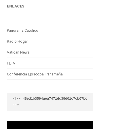
ENLACES
Panorama Católico
Radio Hogar
Vatican News
FETV
Conferencia Episcopal Panameña
<!-- 48ed1b3594aea7471dc38d01c7cb07bc 
-->