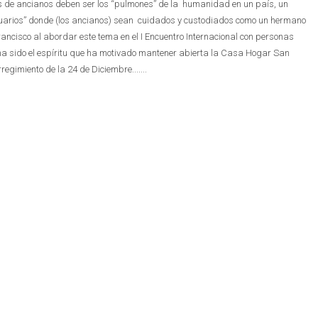
s de ancianos deben ser los “pulmones” de la humanidad en un país, un
tuarios” donde (los ancianos) sean cuidados y custodiados como un hermano
ncisco al abordar este tema en el I Encuentro Internacional con personas
ha sido el espíritu que ha motivado mantener abierta la Casa Hogar San
regimiento de la 24 de Diciembre.......