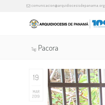
comunicacion@arquidiocesisdepanama.org
Pacora
Tag:
19
MAR
2019