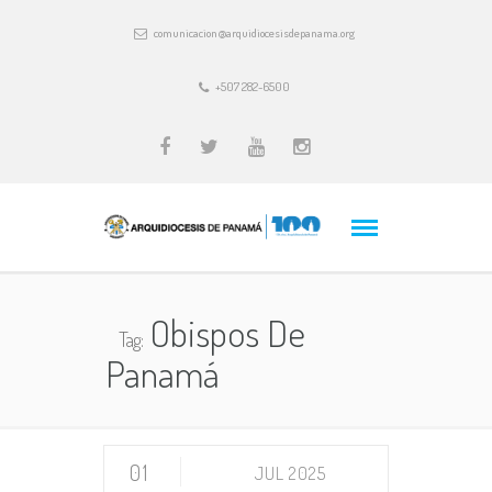
comunicacion@arquidiocesisdepanama.org
+507 282-6500
Obispos De
Tag:
Panamá
01
JUL 2025