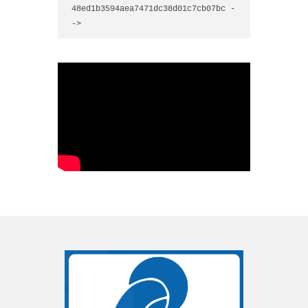
48ed1b3594aea7471dc38d01c7cb07bc -
->