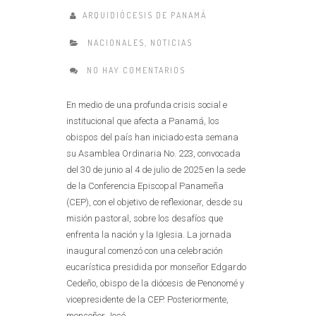
ARQUIDIÓCESIS DE PANAMÁ
NACIONALES
,
NOTICIAS
NO HAY COMENTARIOS
En medio de una profunda crisis social e
institucional que afecta a Panamá, los
obispos del país han iniciado esta semana
su Asamblea Ordinaria No. 223, convocada
del 30 de junio al 4 de julio de 2025 en la sede
de la Conferencia Episcopal Panameña
(CEP), con el objetivo de reflexionar, desde su
misión pastoral, sobre los desafíos que
enfrenta la nación y la Iglesia. La jornada
inaugural comenzó con una celebración
eucarística presidida por monseñor Edgardo
Cedeño, obispo de la diócesis de Penonomé y
vicepresidente de la CEP. Posteriormente,
monseñor José......