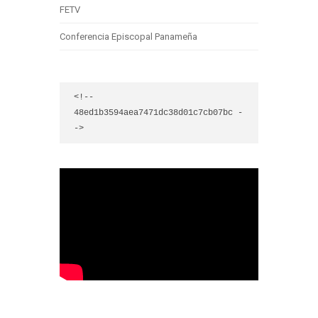
FETV
Conferencia Episcopal Panameña
<!-- 
48ed1b3594aea7471dc38d01c7cb07bc -
->