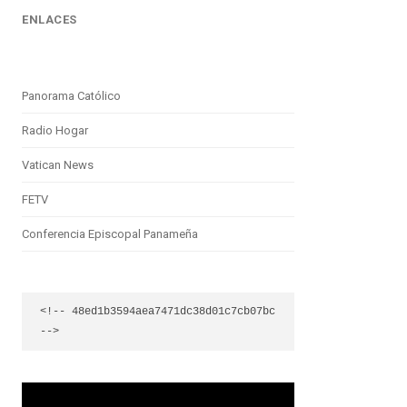
ENLACES
Panorama Católico
Radio Hogar
Vatican News
FETV
Conferencia Episcopal Panameña
<!-- 48ed1b3594aea7471dc38d01c7cb07bc 
-->