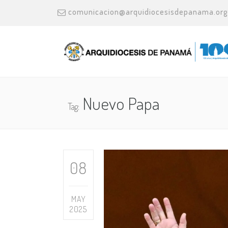
comunicacion@arquidiocesisdepanama.org
Nuevo Papa
Tag:
08
MAY
2025