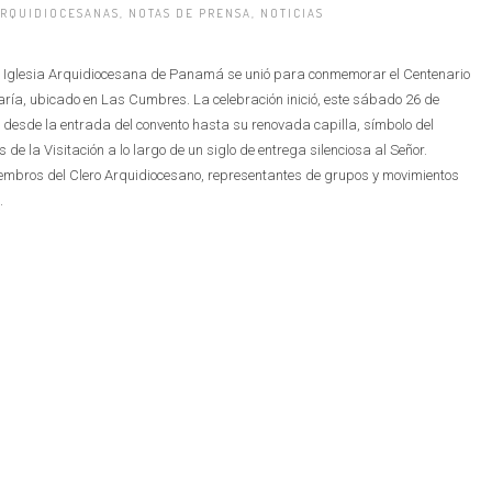
RQUIDIOCESANAS
,
NOTAS DE PRENSA
,
NOTICIAS
la Iglesia Arquidiocesana de Panamá se unió para conmemorar el Centenario
aría, ubicado en Las Cumbres. La celebración inició, este sábado 26 de
ó desde la entrada del convento hasta su renovada capilla, símbolo del
de la Visitación a lo largo de un siglo de entrega silenciosa al Señor.
embros del Clero Arquidiocesano, representantes de grupos y movimientos
.