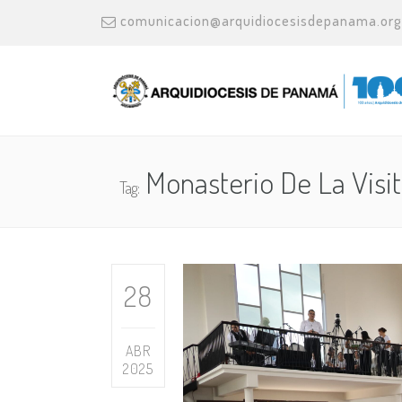
comunicacion@arquidiocesisdepanama.org
Monasterio De La Visi
Tag:
28
ABR
2025