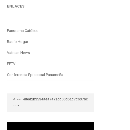
ENLACES
Panorama Católico
Radio Hogar
Vatican News
FETV
Conferencia Episcopal Panameña
<!-- 48ed1b3594aea7471dc38d01c7cb07bc 
-->