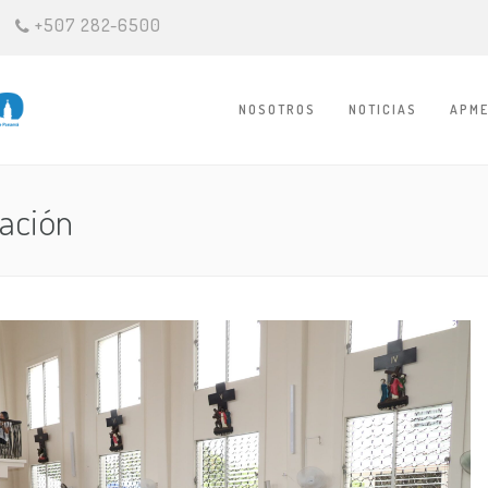
+507 282-6500
NOSOTROS
NOTICIAS
APME
tación