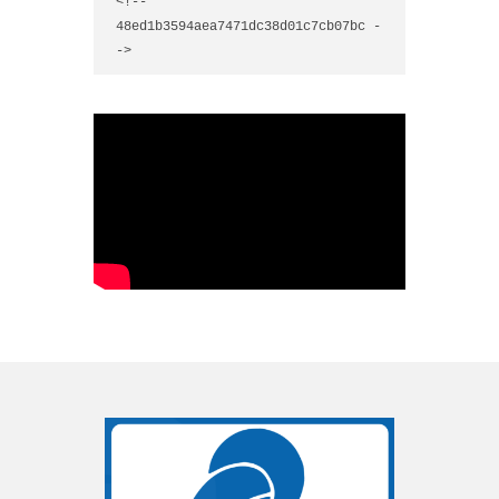
<!-- 
48ed1b3594aea7471dc38d01c7cb07bc -
->