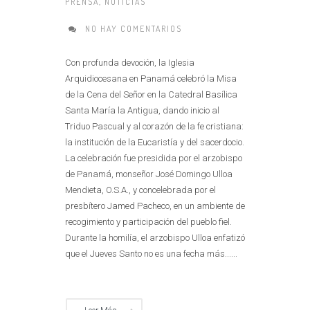
PRENSA
,
NOTICIAS
NO HAY COMENTARIOS
Con profunda devoción, la Iglesia
Arquidiocesana en Panamá celebró la Misa
de la Cena del Señor en la Catedral Basílica
Santa María la Antigua, dando inicio al
Triduo Pascual y al corazón de la fe cristiana:
la institución de la Eucaristía y del sacerdocio.
La celebración fue presidida por el arzobispo
de Panamá, monseñor José Domingo Ulloa
Mendieta, O.S.A., y concelebrada por el
presbítero Jamed Pacheco, en un ambiente de
recogimiento y participación del pueblo fiel.
Durante la homilía, el arzobispo Ulloa enfatizó
que el Jueves Santo no es una fecha más......