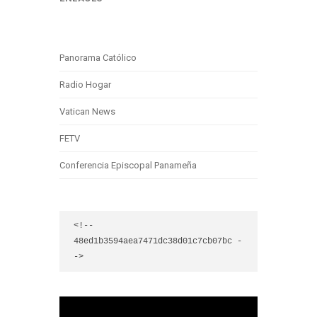
Panorama Católico
Radio Hogar
Vatican News
FETV
Conferencia Episcopal Panameña
<!-- 
48ed1b3594aea7471dc38d01c7cb07bc -
->