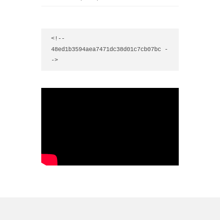
<!-- 
48ed1b3594aea7471dc38d01c7cb07bc -
->