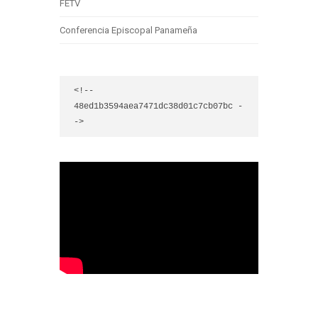
FETV
Conferencia Episcopal Panameña
<!-- 
48ed1b3594aea7471dc38d01c7cb07bc -
->