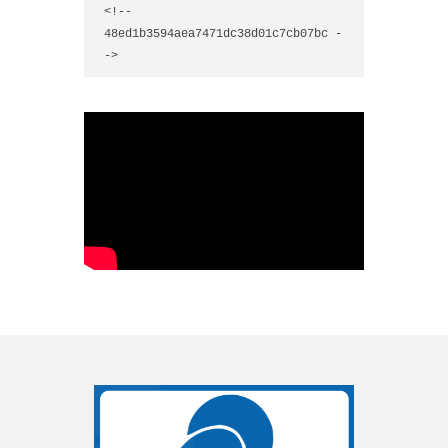
<!-- 
48ed1b3594aea7471dc38d01c7cb07bc -
->