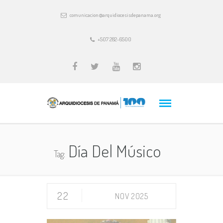
comunicacion@arquidiocesisdepanama.org
+507 282-6500
Día Del Músico
Tag:
22
NOV 2025