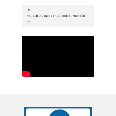
<!-- 
48ed1b3594aea7471dc38d01c7cb07bc -
->