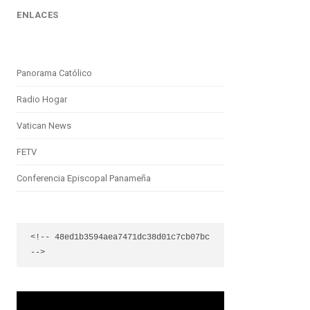
ENLACES
Panorama Católico
Radio Hogar
Vatican News
FETV
Conferencia Episcopal Panameña
<!-- 48ed1b3594aea7471dc38d01c7cb07bc 
-->