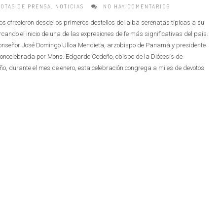
OTAS DE PRENSA
,
NOTICIAS
NO HAY COMENTARIOS
ros ofrecieron desde los primeros destellos del alba serenatas típicas a su
cando el inicio de una de las expresiones de fe más significativas del país.
Monseñor José Domingo Ulloa Mendieta, arzobispo de Panamá y presidente
concelebrada por Mons. Edgardo Cedeño, obispo de la Diócesis de
ño, durante el mes de enero, esta celebración congrega a miles de devotos