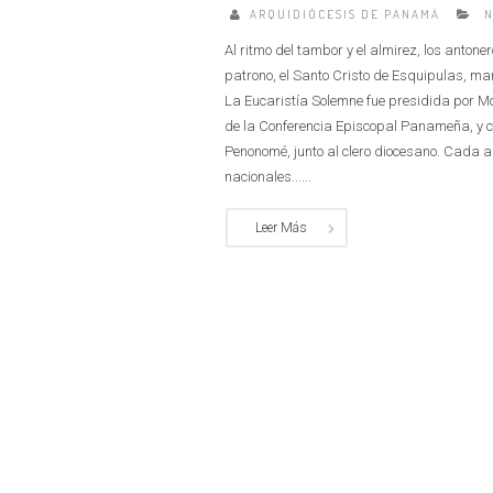
ARQUIDIÓCESIS DE PANAMÁ
N
Al ritmo del tambor y el almirez, los antone
patrono, el Santo Cristo de Esquipulas, mar
La Eucaristía Solemne fue presidida por 
de la Conferencia Episcopal Panameña, y 
Penonomé, junto al clero diocesano. Cada a
nacionales......
Leer Más