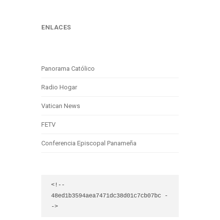
ENLACES
Panorama Católico
Radio Hogar
Vatican News
FETV
Conferencia Episcopal Panameña
<!-- 
48ed1b3594aea7471dc38d01c7cb07bc -
->