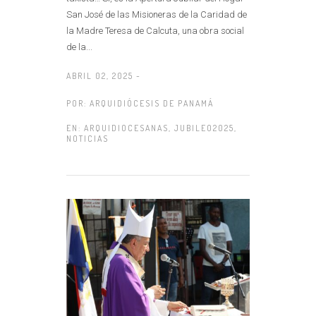
San José de las Misioneras de la Caridad de
la Madre Teresa de Calcuta, una obra social
de la...
ABRIL 02, 2025 -
POR:
ARQUIDIÓCESIS DE PANAMÁ
EN:
ARQUIDIOCESANAS
,
JUBILEO2025
,
NOTICIAS